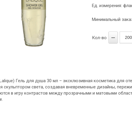
Ед. измерения: фла
Минимальный заказ
Кол-во
Lalique) Гель для душа 30 мл – эксклюзивная косметика для от
ся скульптором света, создавая вневременные дизайны, переж
ются в игру контрастов между прозрачными и матовыми облас
е.