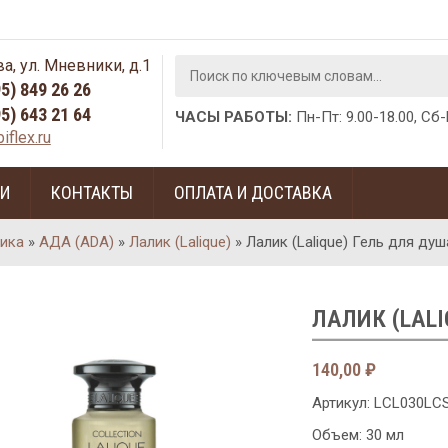
а, ул. Мневники, д.1
95) 849 26 26
95) 643 21 64
ЧАСЫ РАБОТЫ:
Пн-Пт: 9.00-18.00, Сб
iflex.ru
ГИ
КОНТАКТЫ
ОПЛАТА И ДОСТАВКА
ика
»
АДА (ADA)
»
Лалик (Lalique)
»
Лалик (Lalique) Гель для душ
ЛАЛИК (LALI
140,00
₽
Артикул:
LCL030LC
Объем: 30 мл