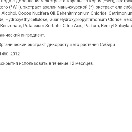
 вода с добавлением экстракта маральего корня (*WH), экстра
ого (*WH), экстракт аралии маньчжурской (*), экстракт ели сиби
 Alcohol, Cocos Nucifera Oil, Behenltrimonium Chloride, Cetrimonium
e, Hydroxyethylcellulose, Guar Hydroxypropyltrimonium Cloride, Benzy
enzonate, Potassium Sorbate, Citric Acid, Parfum, Benzyl Salicylate,
анический ингредиент.
Органический экстракт дикорастущего растения Сибири.
1460-2012.
скрытия использовать в течение 12 месяцев.