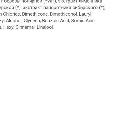
кт берёзы полярной (*WH), экстракт лимонника
рской (*), экстракт папоротника сибирского (*),
 Chloride, Dimethicone, Dimethiconol, Lauryl
l Alcohol, Glycerin, Benzoic Acid, Sorbic Acid,
 Hexyl Cinnamal, Linalool.