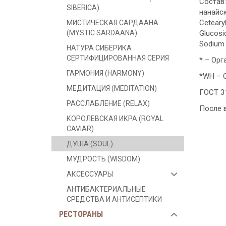
Состав:
SIBERICA)
нанайск
Cetearyl
МИСТИЧЕСКАЯ САРДААНА
Glucosid
(MYSTIC SARDAANA)
Sodium B
НАТУРА СИБЕРИКА
СЕРТИФИЦИРОВАННАЯ СЕРИЯ
* – Орг
ГАРМОНИЯ (HARMONY)
*WH – 
МЕДИТАЦИЯ (MEDITATION)
ГОСТ 3
РАССЛАБЛЕНИЕ (RELAX)
После в
КОРОЛЕВСКАЯ ИКРА (ROYAL
CAVIAR)
ДУША (SOUL)
МУДРОСТЬ (WISDOM)
АКСЕССУАРЫ
АНТИБАКТЕРИАЛЬНЫЕ
СРЕДСТВА И АНТИСЕПТИКИ
РЕСТОРАНЫ