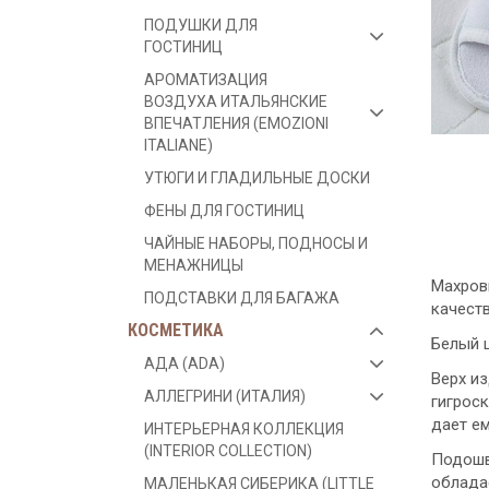
ПОДУШКИ ДЛЯ
ГОСТИНИЦ
АРОМАТИЗАЦИЯ
ВОЗДУХА ИТАЛЬЯНСКИЕ
ВПЕЧАТЛЕНИЯ (EMOZIONI
ITALIANE)
УТЮГИ И ГЛАДИЛЬНЫЕ ДОСКИ
ФЕНЫ ДЛЯ ГОСТИНИЦ
ЧАЙНЫЕ НАБОРЫ, ПОДНОСЫ И
МЕНАЖНИЦЫ
Махров
ПОДСТАВКИ ДЛЯ БАГАЖА
качеств
КОСМЕТИКА
Белый ц
АДА (ADA)
Верх из
АЛЛЕГРИНИ (ИТАЛИЯ)
гигроск
дает е
ИНТЕРЬЕРНАЯ КОЛЛЕКЦИЯ
(INTERIOR COLLECTION)
Подошв
облада
МАЛЕНЬКАЯ СИБЕРИКА (LITTLE