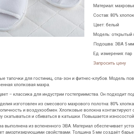
Материал: махровы
Состав: 80% хлопок
Цвет: белый
Модель: открытый
Подошва: ЭВА 5 м
Ед. измерения: пар
Запросить цену
ые тапочки для гостиниц, спа-зон и фитнес-клубов. Модель по
енная хлопковая махра.
вет – классика для индустрии гостеприимства. Он подходит под
делия изготовлен из смесового махрового полотна: 80% хлопка
опичность и воздухообмен. Хлопковые волокна контактируют с
му скатываться и сбиваться в катышки. Повышается износостой
а выполнена из вспененного ЭВА. Материал обеспечивает усто
ет амортизирующими свойствами. Толщина 5 мм создаёт барье